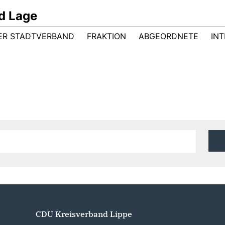
d Lage
ER STADTVERBAND
FRAKTION
ABGEORDNETE
INT
CDU Kreisverband Lippe