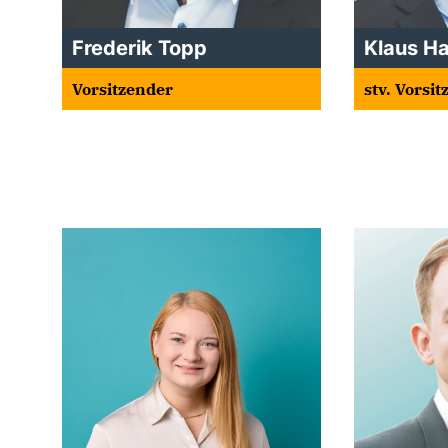
Frederik Topp
Klaus H
Vorsitzender
stv. Vorsi