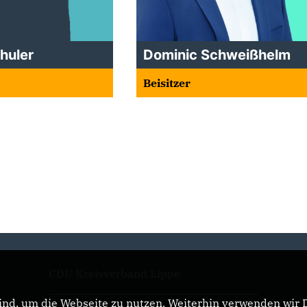
huler
Dominic Schweißhelm
Beisitzer
CDU Kreisverband Lippe
nd, um die Webseite zu nutzen. Weiterhin verwenden wir Di