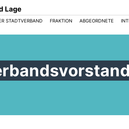
d Lage
ER STADTVERBAND
FRAKTION
ABGEORDNETE
INT
erbandsvorstan