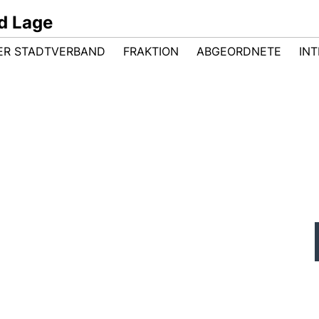
d Lage
ER STADTVERBAND
FRAKTION
ABGEORDNETE
INT
REWE-Markt Hardissen