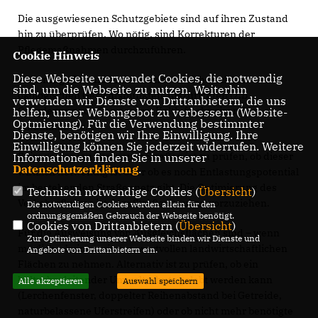
Die ausgewiesenen Schutzgebiete sind auf ihren Zustand
hin zu überprüfen. Wo nötig, sind Korrekturen der
Pflegemaßnahmen durchzuführen.
Cookie Hinweis
Diese Webseite verwendet Cookies, die notwendig
Zukünftige Baumaßnahmen haben sich auch an
sind, um die Webseite zu nutzen. Weiterhin
ökologischen Gesichtspunkten auszurichten (z.B.
verwenden wir Dienste von Drittanbietern, die uns
Offenlegung von Gewässern, Kaltluftschneisen für
helfen, unser Webangebot zu verbessern (Website-
Optmierung). Für die Verwendung bestimmter
Stadtklima etc.).
Dienste, benötigen wir Ihre Einwilligung. Ihre
Einwilligung können Sie jederzeit widerrufen. Weitere
Beim geplanten Bau neuer Straßen ist zu prüfen, ob dieser
Informationen finden Sie in unserer
Datenschutzerklärung
.
wirklich notwendig ist oder ob es noch Entlastungspotential
im bestehenden Straßennetz gibt. Die Optimierung des
Technisch notwendige Cookies (
Übersicht
)
Verkehrsflusses ist dem Straßenneubau vorzuziehen.
Die notwendigen Cookies werden allein für den
ordnungsgemäßen Gebrauch der Webseite benötigt.
Cookies von Drittanbietern (
Übersicht
)
Für die Ausweisung von Ausgleichsflächen sind – wenn
Zur Optimierung unserer Webseite binden wir Dienste und
möglich – keine weiteren wertvollen landwirtschaftlichen
Angebote von Drittanbietern ein.
Flächen zu nehmen. Alternativ ist zu prüfen, ob ein
kulturbegleitender Umweltschutz gelebt werden kann
Alle akzeptieren
Auswahl speichern
(Lerchenfenster, doppelter Reihenabstand bei Getreide,
naturbelassene Uferstreifen) oder ob nicht mehr benötigte